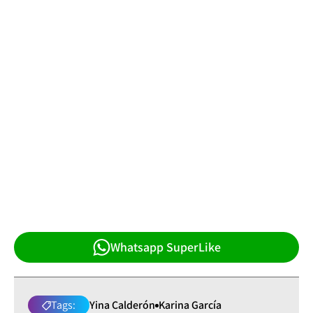
Whatsapp SuperLike
Tags:
Yina Calderón
Karina García