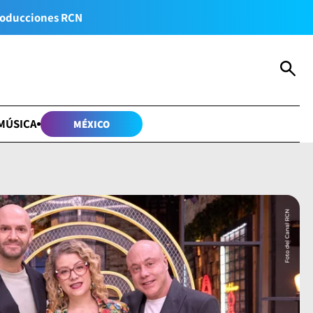
oducciones RCN
MÚSICA
MÉXICO