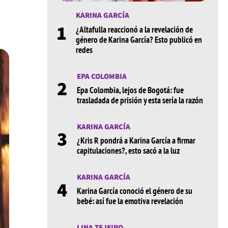
KARINA GARCÍA
1
¿Altafulla reaccionó a la revelación de
género de Karina García? Esto publicó en
redes
EPA COLOMBIA
2
Epa Colombia, lejos de Bogotá: fue
trasladada de prisión y esta sería la razón
KARINA GARCÍA
3
¿Kris R pondrá a Karina García a firmar
capitulaciones?, esto sacó a la luz
KARINA GARCÍA
4
Karina García conoció el género de su
bebé: así fue la emotiva revelación
LINA TEJEIRO