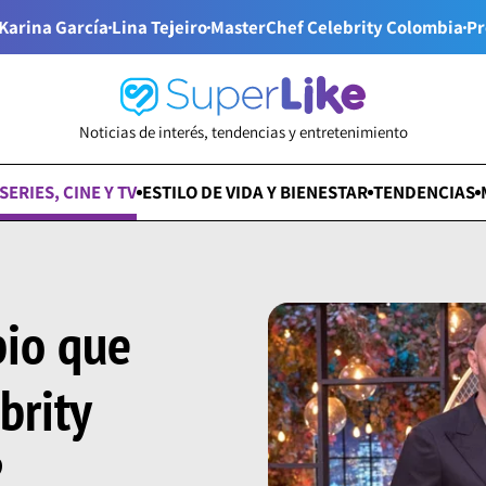
Karina García
Lina Tejeiro
MasterChef Celebrity Colombia
Pr
Noticias de interés, tendencias y entretenimiento
SERIES, CINE Y TV
ESTILO DE VIDA Y BIENESTAR
TENDENCIAS
bio que
brity
?