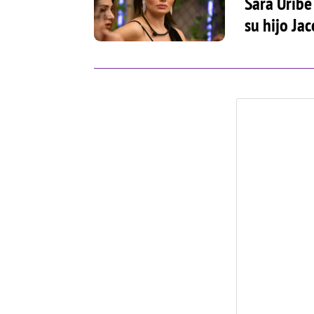
Sara Uribe
su hijo Ja