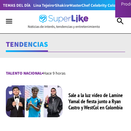
Prod
TEMAS DEL DÍA
Lina Tejeiro
Shakira
MasterChef Celebrity Colombia
Pr
Noticias de interés, tendencias y entretenimiento
TENDENCIAS
TALENTO NACIONAL
Hace 9 horas
Sale a la luz video de Lamine
Yamal de fiesta junto a Ryan
Castro y WestCol en Colombia