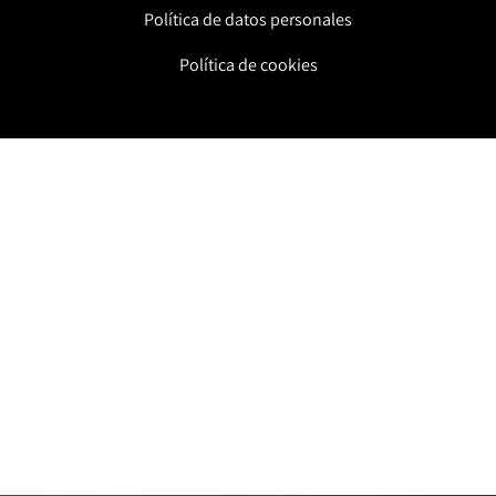
Política de datos personales
Recuerda que además encontrarás una
sección de Tendencias dedicada al
Política de cookies
contenido viral de las redes y los fenómenos
que ocasionan.