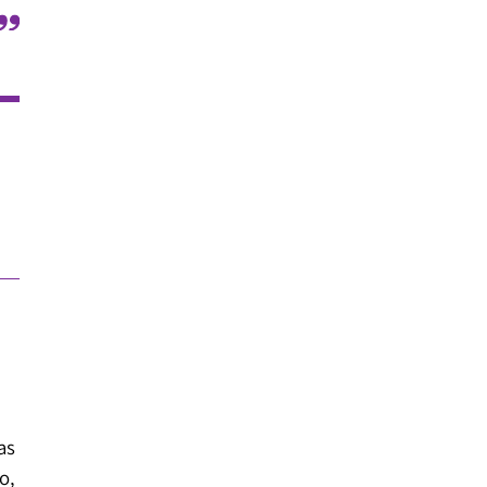
as
o,