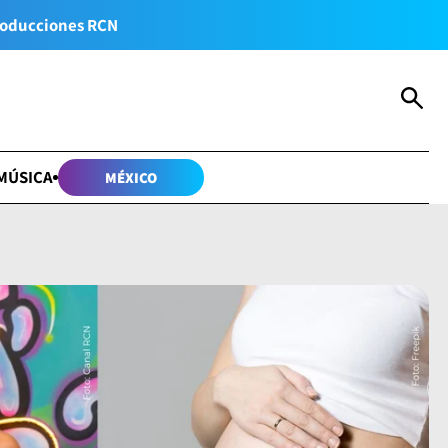
oducciones RCN
MÚSICA
MÉXICO