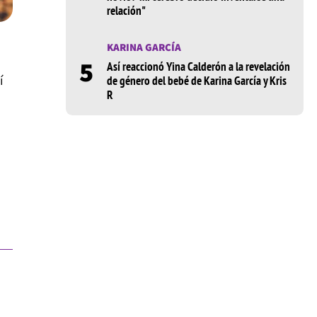
relación"
KARINA GARCÍA
5
Así reaccionó Yina Calderón a la revelación
í
de género del bebé de Karina García y Kris
R