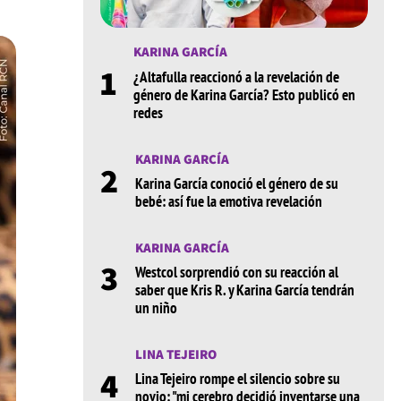
KARINA GARCÍA
1
¿Altafulla reaccionó a la revelación de
género de Karina García? Esto publicó en
redes
KARINA GARCÍA
2
Karina García conoció el género de su
bebé: así fue la emotiva revelación
KARINA GARCÍA
3
Westcol sorprendió con su reacción al
saber que Kris R. y Karina García tendrán
un niño
LINA TEJEIRO
4
Lina Tejeiro rompe el silencio sobre su
novio: "mi cerebro decidió inventarse una