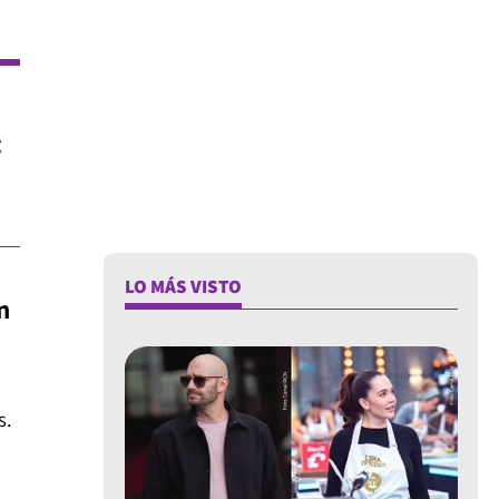
:
LO MÁS VISTO
n
s.