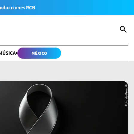
oducciones RCN
MÚSICA
MÉXICO