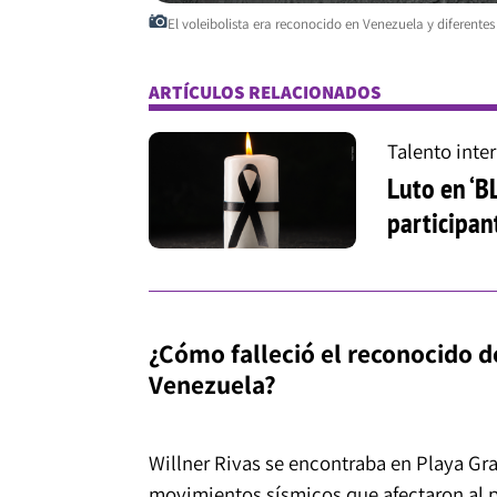
El voleibolista era reconocido en Venezuela y diferentes
ARTÍCULOS RELACIONADOS
Talento inte
Luto en ‘B
participan
¿Cómo falleció el reconocido de
Venezuela?
Willner Rivas se encontraba en Playa Gra
movimientos sísmicos que afectaron al paí