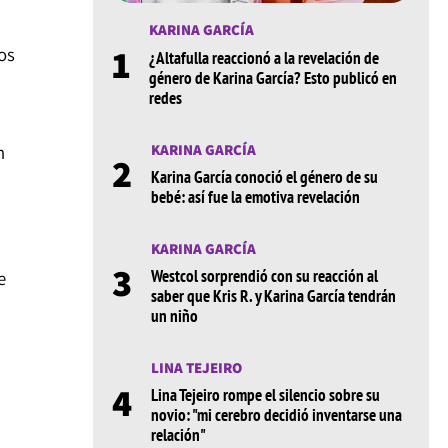
KARINA GARCÍA
1
os
¿Altafulla reaccionó a la revelación de
género de Karina García? Esto publicó en
redes
KARINA GARCÍA
n
2
Karina García conoció el género de su
bebé: así fue la emotiva revelación
KARINA GARCÍA
3
Westcol sorprendió con su reacción al
e
saber que Kris R. y Karina García tendrán
un niño
LINA TEJEIRO
4
Lina Tejeiro rompe el silencio sobre su
novio: "mi cerebro decidió inventarse una
relación"