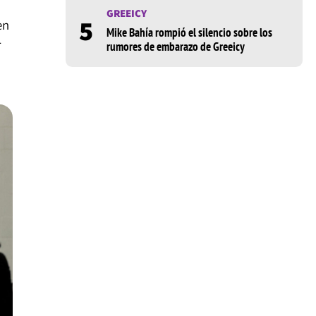
GREEICY
5
en
Mike Bahía rompió el silencio sobre los
r
rumores de embarazo de Greeicy