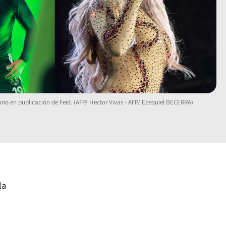
rio en publicación de Feid. (AFP/ Hector Vivas - AFP/ Ezequiel BECERRA)
la