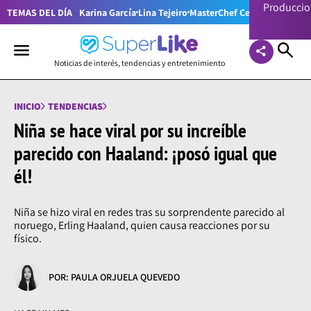
Producci
TEMAS DEL DÍA
Karina García
Lina Tejeiro
MasterChef Celebrity Colom
Noticias de interés, tendencias y entretenimiento
INICIO
TENDENCIAS
Niña se hace viral por su increíble
parecido con Haaland: ¡posó igual que
él!
Niña se hizo viral en redes tras su sorprendente parecido al
noruego, Erling Haaland, quien causa reacciones por su
físico.
POR: PAULA ORJUELA QUEVEDO