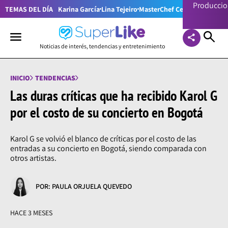
Producci
TEMAS DEL DÍA
Karina García
Lina Tejeiro
MasterChef Celebrity Colom
Noticias de interés, tendencias y entretenimiento
INICIO
TENDENCIAS
Las duras críticas que ha recibido Karol G
por el costo de su concierto en Bogotá
Karol G se volvió el blanco de críticas por el costo de las
entradas a su concierto en Bogotá, siendo comparada con
otros artistas.
POR: PAULA ORJUELA QUEVEDO
HACE 3 MESES