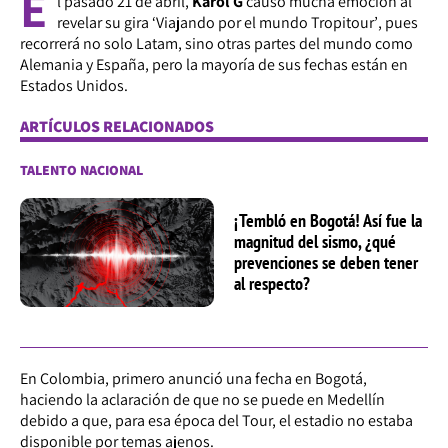
E
l pasado 21 de abril,
Karol G
causó mucha emoción al
revelar su gira
‘Viajando por el mundo Tropitour’
, pues
recorrerá no solo Latam, sino otras partes del mundo como
Alemania y España, pero la mayoría de sus fechas están en
Estados Unidos.
ARTÍCULOS RELACIONADOS
TALENTO NACIONAL
¡Tembló en Bogotá! Así fue la
magnitud del sismo, ¿qué
prevenciones se deben tener
al respecto?
En Colombia, primero anunció una fecha en Bogotá,
haciendo la aclaración de que no se puede en Medellín
debido a que, para esa época del Tour, el estadio no estaba
disponible por temas ajenos.