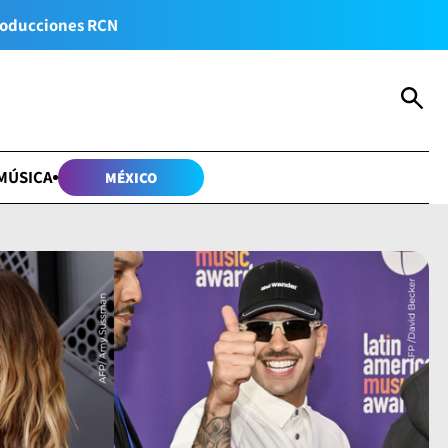
oducciones RCN
MÚSICA
MÉXICO