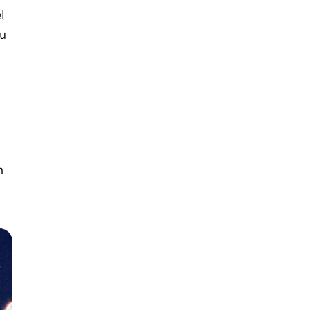
l
su
n