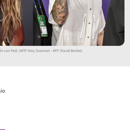
ión con Feid. (AFP/ Amy Sussman - AFP /David Becker)
sio