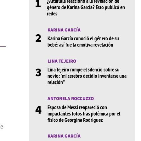
1
¿Altafulla reaccionó a la revelación de
género de Karina García? Esto publicó en
redes
KARINA GARCÍA
2
Karina García conoció el género de su
bebé: así fue la emotiva revelación
LINA TEJEIRO
3
Lina Tejeiro rompe el silencio sobre su
novio: "mi cerebro decidió inventarse una
relación"
ANTONELA ROCCUZZO
4
Esposa de Messi reapareció con
impactantes fotos tras polémica por el
físico de Georgina Rodríguez
te
KARINA GARCÍA