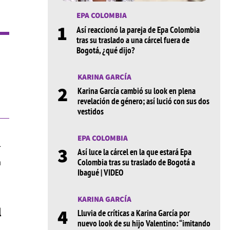
EPA COLOMBIA
1
Así reaccionó la pareja de Epa Colombia
tras su traslado a una cárcel fuera de
Bogotá, ¿qué dijo?
KARINA GARCÍA
2
Karina García cambió su look en plena
revelación de género; así lució con sus dos
vestidos
EPA COLOMBIA
r
3
Así luce la cárcel en la que estará Epa
n
Colombia tras su traslado de Bogotá a
Ibagué | VIDEO
KARINA GARCÍA
l
4
Lluvia de críticas a Karina García por
nuevo look de su hijo Valentino: “imitando