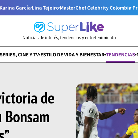
Karina García
Lina Tejeiro
MasterChef Celebrity Colombia
Pr
Noticias de interés, tendencias y entretenimiento
SERIES, CINE Y TV
ESTILO DE VIDA Y BIENESTAR
TENDENCIAS
victoria de
u Bonsam
s”