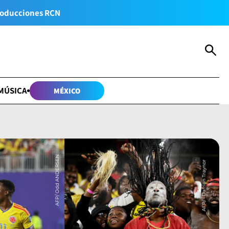
oducciones RCN
MÚSICA
MÉXICO