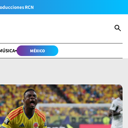
oducciones RCN
MÚSICA
MÉXICO