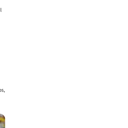
l
os,