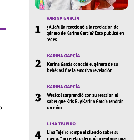
KARINA GARCÍA
1
¿Altafulla reaccionó a la revelación de
género de Karina García? Esto publicó en
redes
KARINA GARCÍA
2
Karina García conoció el género de su
bebé: así fue la emotiva revelación
KARINA GARCÍA
3
Westcol sorprendió con su reacción al
saber que Kris R. y Karina García tendrán
a
un niño
LINA TEJEIRO
4
Lina Tejeiro rompe el silencio sobre su
novio: "mi cerebro decidió inventarse una