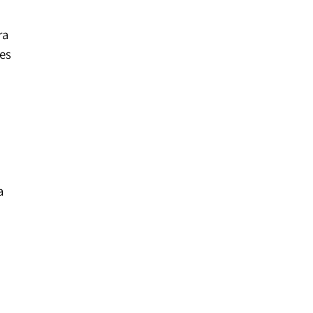
ra
es
a