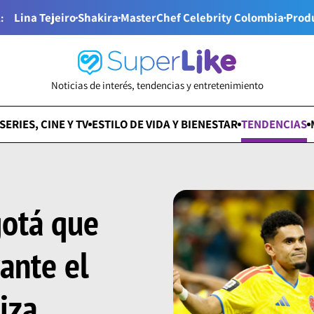
Lina Tejeiro
Shakira
MasterChef Celebrity Colombia
Prod
:
Noticias de interés, tendencias y entretenimiento
SERIES, CINE Y TV
ESTILO DE VIDA Y BIENESTAR
TENDENCIAS
gotá que
rante el
iza