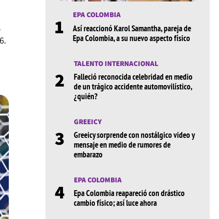
EPA COLOMBIA
1
,
Así reaccionó Karol Samantha, pareja de
Epa Colombia, a su nuevo aspecto físico
6.
TALENTO INTERNACIONAL
2
Falleció reconocida celebridad en medio
de un trágico accidente automovilístico,
¿quién?
GREEICY
3
Greeicy sorprende con nostálgico video y
mensaje en medio de rumores de
embarazo
EPA COLOMBIA
4
Epa Colombia reapareció con drástico
cambio físico; así luce ahora