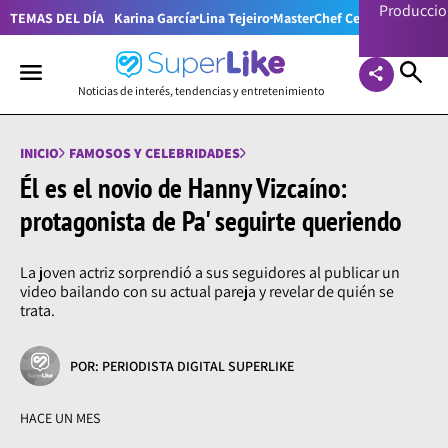
Producci
TEMAS DEL DÍA
Karina García
Lina Tejeiro
MasterChef Celebrity Colom
Noticias de interés, tendencias y entretenimiento
INICIO
FAMOSOS Y CELEBRIDADES
Él es el novio de Hanny Vizcaíno:
protagonista de Pa' seguirte queriendo
La joven actriz sorprendió a sus seguidores al publicar un
video bailando con su actual pareja y revelar de quién se
trata.
POR: PERIODISTA DIGITAL SUPERLIKE
HACE UN MES