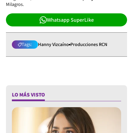
Milagros.
Whatsapp SuperLike
Tags:
Hanny Vizcaíno
Producciones RCN
LO MÁS VISTO