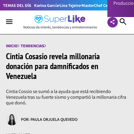
Producci
TEMAS DEL DÍA
Karina García
Lina Tejeiro
MasterChef Celebrity Colom
Noticias de interés, tendencias y entretenimiento
INICIO
TENDENCIAS
Cintia Cosasio revela millonaria
donación para damnificados en
Venezuela
Cintia Cossio se sumó a la ayuda que está recibiendo
Venezuela tras su fuerte sismo y compartió la millonaria cifra
que donó.
POR: PAULA ORJUELA QUEVEDO