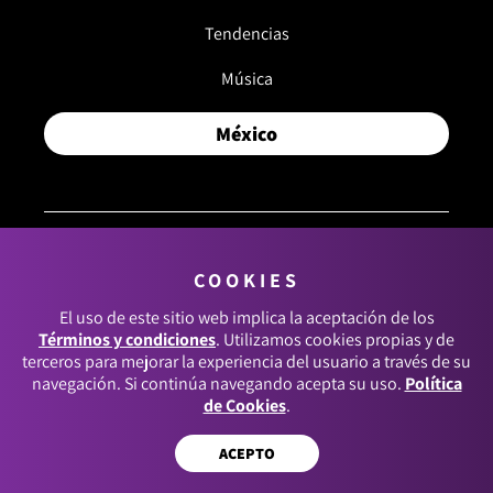
Tendencias
Música
México
COOKIES
© 2026, RCN MEDIOS. TODOS LOS DERECHOS
RESERVADOS.
El uso de este sitio web implica la aceptación de los
Términos y condiciones
. Utilizamos cookies propias y de
Términos y condiciones
terceros para mejorar la experiencia del usuario a través de su
navegación. Si continúa navegando acepta su uso.
Política
Política de datos personales
de Cookies
.
Política de cookies
ACEPTO