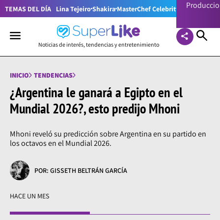
Producci
TEMAS DEL DÍA
Lina Tejeiro
Shakira
MasterChef Celebrity Colombia
Pr
Noticias de interés, tendencias y entretenimiento
INICIO
TENDENCIAS
¿Argentina le ganará a Egipto en el
Mundial 2026?, esto predijo Mhoni
Mhoni reveló su predicción sobre Argentina en su partido en
los octavos en el Mundial 2026.
POR: GISSETH BELTRÁN GARCÍA
HACE UN MES