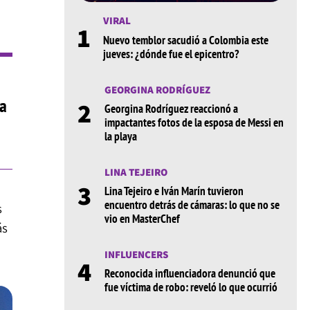
VIRAL
1
Nuevo temblor sacudió a Colombia este
jueves: ¿dónde fue el epicentro?
GEORGINA RODRÍGUEZ
sa
2
Georgina Rodríguez reaccionó a
impactantes fotos de la esposa de Messi en
la playa
LINA TEJEIRO
3
Lina Tejeiro e Iván Marín tuvieron
encuentro detrás de cámaras: lo que no se
s
vio en MasterChef
ás
INFLUENCERS
4
Reconocida influenciadora denunció que
fue víctima de robo: reveló lo que ocurrió