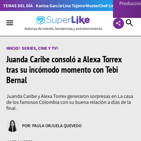
Producci
TEMAS DEL DÍA
Karina García
Lina Tejeiro
MasterChef Celebrity Colom
Noticias de interés, tendencias y entretenimiento
INICIO
SERIES, CINE Y TV
Juanda Caribe consoló a Alexa Torrex
tras su incómodo momento con Tebi
Bernal
Juanda Caribe y Alexa Torrex generaron sorpresas en La casa
de los famosos Colombia con su buena relación a días de la
final.
POR: PAULA ORJUELA QUEVEDO