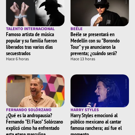
TALENTO INTERNACIONAL
BEÉLE
Famoso artista de música
Beéle se presentará en
popular y su familia fueron
Medellín con su "Borondo
liberados tras varios días
Tour" y ya anunciaron la
secuestrados
preventa; ¿cuándo será?
Hace 6 horas
Hace 13 horas
FERNANDO SOLÓRZANO
HARRY STYLES
¿Qué es la andropausia?
Harry Styles emocionó al
Fernando "El Flaco" Solórzano
público mexicano al cantar
explicó cómo ha enfrentado
famosa ranchera; así fue el
esta etapa masculina
momento