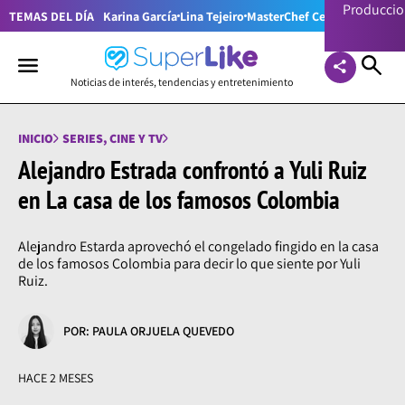
Producci
TEMAS DEL DÍA
Karina García
Lina Tejeiro
MasterChef Celebrity Colom
Noticias de interés, tendencias y entretenimiento
INICIO
SERIES, CINE Y TV
Alejandro Estrada confrontó a Yuli Ruiz
en La casa de los famosos Colombia
Alejandro Estarda aprovechó el congelado fingido en la casa
de los famosos Colombia para decir lo que siente por Yuli
Ruiz.
POR: PAULA ORJUELA QUEVEDO
HACE 2 MESES