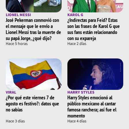
LIONEL MESSI
KAROL G
José Pekerman conmovió con
¿Indirectas para Feid? Estas
el mensaje que le envío a
son las frases de Karol G que
Lionel Messi tras la muerte de
sus fans están relacionando
su papá Jorge, ¿qué dijo?
con su expareja
Hace 5 horas
Hace 2 días
VIRAL
HARRY STYLES
¿Por qué este viernes 7 de
Harry Styles emocionó al
agosto es festivo?: datos que
público mexicano al cantar
no sabías
famosa ranchera; así fue el
momento
Hace 3 días
Hace 4 días