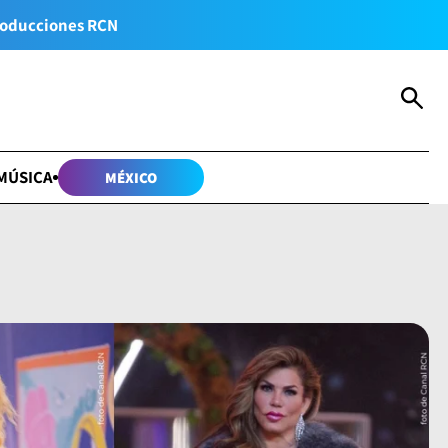
oducciones RCN
MÚSICA
MÉXICO