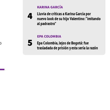
KARINA GARCÍA
4
Lluvia de críticas a Karina García por
a
nuevo look de su hijo Valentino: “imitando
al padrastro”
EPA COLOMBIA
5
o
Epa Colombia, lejos de Bogotá: fue
trasladada de prisión y esta sería la razón