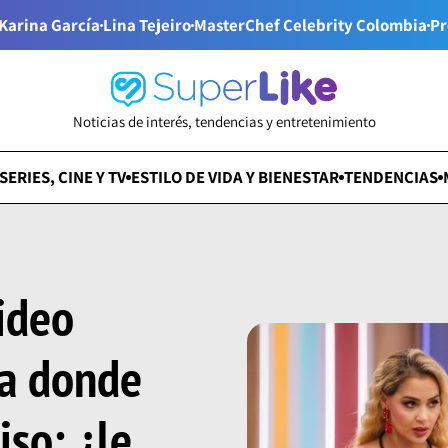
Karina García
Lina Tejeiro
MasterChef Celebrity Colombia
Pr
Noticias de interés, tendencias y entretenimiento
SERIES, CINE Y TV
ESTILO DE VIDA Y BIENESTAR
TENDENCIAS
video
ga donde
iso; ¿le