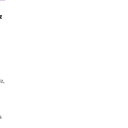
z
iz,
s