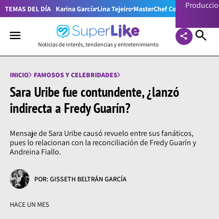
Producci
TEMAS DEL DÍA
Karina García
Lina Tejeiro
MasterChef Celebrity Colom
Noticias de interés, tendencias y entretenimiento
INICIO
FAMOSOS Y CELEBRIDADES
Sara Uribe fue contundente, ¿lanzó
indirecta a Fredy Guarín?
Mensaje de Sara Uribe causó revuelo entre sus fanáticos,
pues lo relacionan con la reconciliación de Fredy Guarín y
Andreina Fiallo.
POR: GISSETH BELTRÁN GARCÍA
HACE UN MES