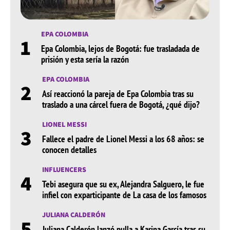
EPA COLOMBIA
1
Epa Colombia, lejos de Bogotá: fue trasladada de
prisión y esta sería la razón
EPA COLOMBIA
2
Así reaccionó la pareja de Epa Colombia tras su
traslado a una cárcel fuera de Bogotá, ¿qué dijo?
LIONEL MESSI
3
Fallece el padre de Lionel Messi a los 68 años: se
conocen detalles
INFLUENCERS
4
Tebi asegura que su ex, Alejandra Salguero, le fue
infiel con exparticipante de La casa de los famosos
JULIANA CALDERÓN
5
Juliana Calderón lanzó pulla a Karina García tras su