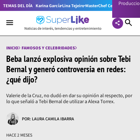
Producci
TEMAS DEL DÍA
Karina García
Lina Tejeiro
MasterChef Celebrity Colom
Noticias de interés, tendencias y entretenimiento
INICIO
FAMOSOS Y CELEBRIDADES
Beba lanzó explosiva opinión sobre Tebi
Bernal y generó controversia en redes:
¿qué dijo?
Valerie de la Cruz, no dudó en dar su opinión al respecto, por
lo que señaló a Tebi Bernal de utilizar a Alexa Torrex.
POR: LAURA CAMILA IBARRA
HACE 2 MESES