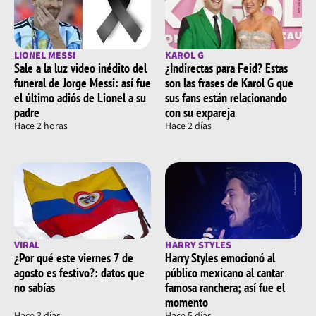
LIONEL MESSI
KAROL G
Sale a la luz video inédito del
¿Indirectas para Feid? Estas
funeral de Jorge Messi: así fue
son las frases de Karol G que
el último adiós de Lionel a su
sus fans están relacionando
padre
con su expareja
Hace 2 horas
Hace 2 días
VIRAL
HARRY STYLES
¿Por qué este viernes 7 de
Harry Styles emocionó al
agosto es festivo?: datos que
público mexicano al cantar
no sabías
famosa ranchera; así fue el
momento
Hace 3 días
Hace 5 días