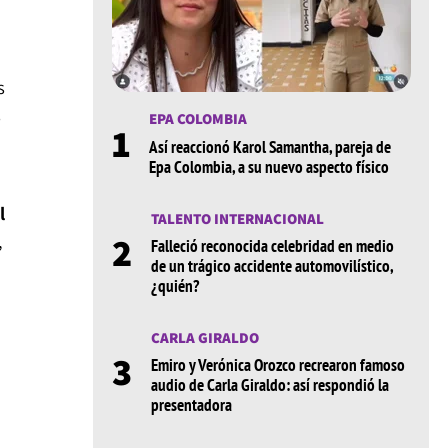
s
s
EPA COLOMBIA
1
Así reaccionó Karol Samantha, pareja de
Epa Colombia, a su nuevo aspecto físico
l
TALENTO INTERNACIONAL
2
,
Falleció reconocida celebridad en medio
de un trágico accidente automovilístico,
¿quién?
CARLA GIRALDO
3
Emiro y Verónica Orozco recrearon famoso
audio de Carla Giraldo: así respondió la
presentadora