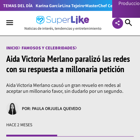
Producci
TEMAS DEL DÍA
Karina García
Lina Tejeiro
MasterChef Celebrity Colom
Noticias de interés, tendencias y entretenimiento
INICIO
FAMOSOS Y CELEBRIDADES
Aida Victoria Merlano paralizó las redes
con su respuesta a millonaria petición
Aida Victoria Merlano causó un gran revuelo en redes al
aceptar un millonario favor, sin dudarlo por un segundo.
POR: PAULA ORJUELA QUEVEDO
HACE 2 MESES