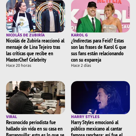
NICOLÁS DE ZUBIRÍA
KAROL G
Nicolás de Zubiría reaccionó al
¿Indirectas para Feid? Estas
mensaje de Lina Tejeiro tras
son las frases de Karol G que
las críticas que recibe en
sus fans están relacionando
MasterChef Celebrity
con su expareja
Hace 20 horas
Hace 2 días
VIRAL
HARRY STYLES
Reconocido periodista fue
Harry Styles emocionó al
hallado sin vida en su casa en
público mexicano al cantar
Barranquilla: esto es lo que se
famosa ranchera; así fue el