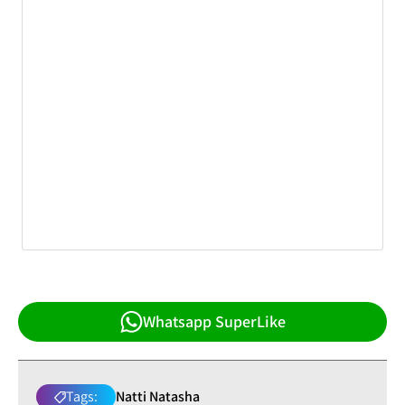
Whatsapp SuperLike
Tags:
Natti Natasha