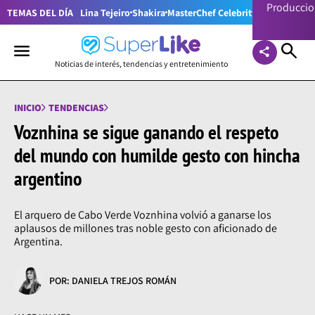
Producci
TEMAS DEL DÍA
Lina Tejeiro
Shakira
MasterChef Celebrity Colombia
Pr
Noticias de interés, tendencias y entretenimiento
INICIO
TENDENCIAS
Voznhina se sigue ganando el respeto
del mundo con humilde gesto con hincha
argentino
El arquero de Cabo Verde Voznhina volvió a ganarse los
aplausos de millones tras noble gesto con aficionado de
Argentina.
POR: DANIELA TREJOS ROMÁN