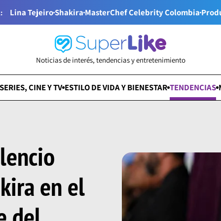
Lina Tejeiro
Shakira
MasterChef Celebrity Colombia
Prod
:
Noticias de interés, tendencias y entretenimiento
SERIES, CINE Y TV
ESTILO DE VIDA Y BIENESTAR
TENDENCIAS
lencio
kira en el
e del