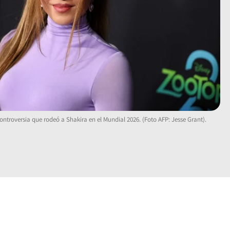
ontroversia que rodeó a Shakira en el Mundial 2026. (Foto AFP: Jesse Grant).