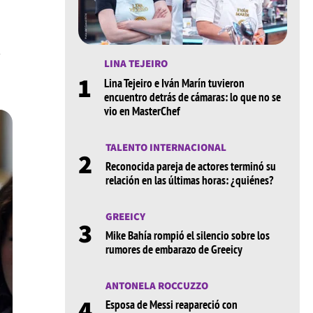
s
LINA TEJEIRO
1
Lina Tejeiro e Iván Marín tuvieron
encuentro detrás de cámaras: lo que no se
vio en MasterChef
TALENTO INTERNACIONAL
2
Reconocida pareja de actores terminó su
relación en las últimas horas: ¿quiénes?
GREEICY
3
Mike Bahía rompió el silencio sobre los
rumores de embarazo de Greeicy
ANTONELA ROCCUZZO
4
Esposa de Messi reapareció con