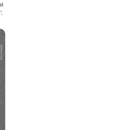
el
’.