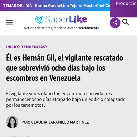
Producci
TEMAS DEL DÍA
Karina García
Lina Tejeiro
MasterChef Celebrity Colom
Noticias de interés, tendencias y entretenimiento
INICIO
TENDENCIAS
Él es Hernán Gil, el vigilante rescatado
que sobrevivió ocho días bajo los
escombros en Venezuela
El vigilante venezolano fue encontrado con vida tras
permanecer ocho días atrapado bajo un edificio colapsado
por los terremotos.
POR: CLAUDIA JARAMILLO MARTÍNEZ