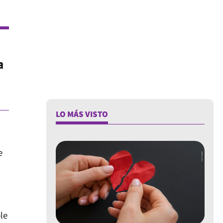
a
LO MÁS VISTO
e
le