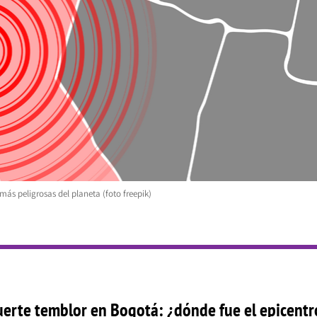
ás peligrosas del planeta (foto freepik)
fuerte temblor en Bogotá: ¿dónde fue el epicentr