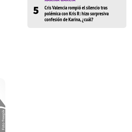
5
Cris Valencia rompió el silencio tras
polémica con Kris R: hizo sorpresiva
confesión de Karina, ¿cuál?