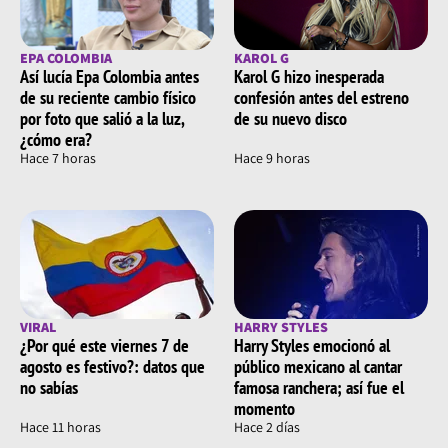
EPA COLOMBIA
KAROL G
Así lucía Epa Colombia antes
Karol G hizo inesperada
de su reciente cambio físico
confesión antes del estreno
por foto que salió a la luz,
de su nuevo disco
¿cómo era?
Hace 7 horas
Hace 9 horas
VIRAL
HARRY STYLES
¿Por qué este viernes 7 de
Harry Styles emocionó al
agosto es festivo?: datos que
público mexicano al cantar
no sabías
famosa ranchera; así fue el
momento
Hace 11 horas
Hace 2 días