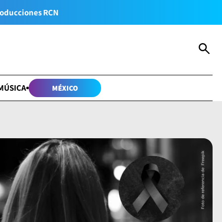
oducciones RCN
MÚSICA
MÉXICO