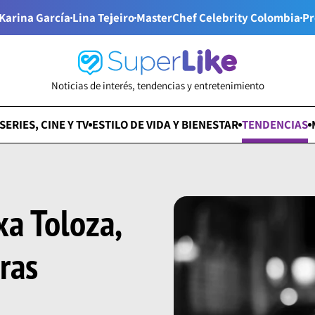
Karina García
Lina Tejeiro
MasterChef Celebrity Colombia
Pr
Noticias de interés, tendencias y entretenimiento
SERIES, CINE Y TV
ESTILO DE VIDA Y BIENESTAR
TENDENCIAS
xa Toloza,
tras