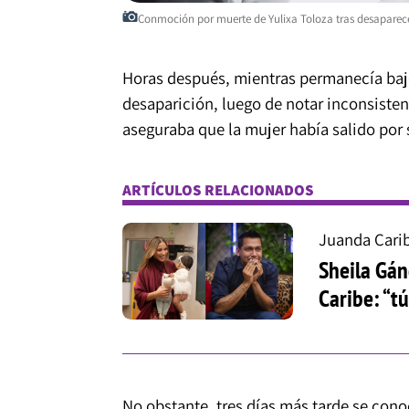
Conmoción por muerte de Yulixa Toloza tras desaparecer
Horas después, mientras permanecía bajo
desaparición, luego de notar inconsisten
aseguraba que la mujer había salido por 
ARTÍCULOS RELACIONADOS
Juanda Cari
Sheila Gán
Caribe: “t
No obstante, tres días más tarde se conoc