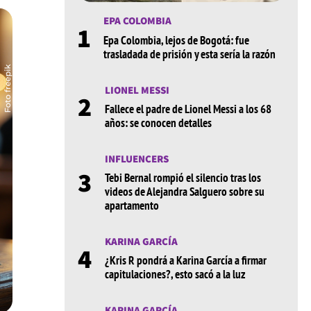
EPA COLOMBIA
1
Epa Colombia, lejos de Bogotá: fue
trasladada de prisión y esta sería la razón
LIONEL MESSI
2
Fallece el padre de Lionel Messi a los 68
años: se conocen detalles
INFLUENCERS
3
Tebi Bernal rompió el silencio tras los
videos de Alejandra Salguero sobre su
apartamento
KARINA GARCÍA
4
¿Kris R pondrá a Karina García a firmar
capitulaciones?, esto sacó a la luz
KARINA GARCÍA