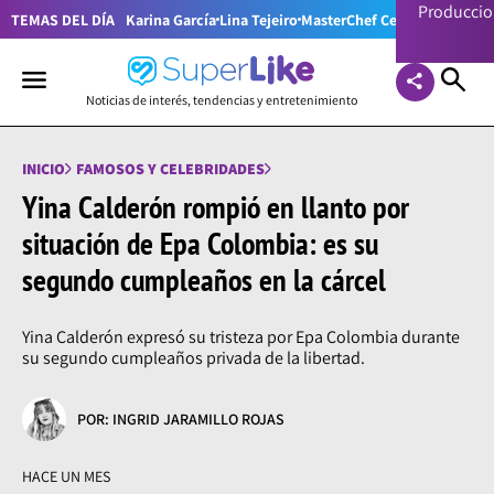
Producci
TEMAS DEL DÍA
Karina García
Lina Tejeiro
MasterChef Celebrity Colom
Noticias de interés, tendencias y entretenimiento
INICIO
FAMOSOS Y CELEBRIDADES
Yina Calderón rompió en llanto por
situación de Epa Colombia: es su
segundo cumpleaños en la cárcel
Yina Calderón expresó su tristeza por Epa Colombia durante
su segundo cumpleaños privada de la libertad.
POR: INGRID JARAMILLO ROJAS
HACE UN MES