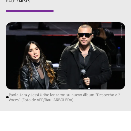
HACE 2 MESES
Paola Jara y Jessi Uribe lanzaron su nuevo álbum "Despecho a 2
Voces" (Foto de AFP/Raul ARBOLEDA)