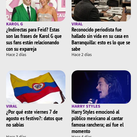
KAROL G
VIRAL
¿Indirectas para Feid? Estas
Reconocido periodista fue
son las frases de Karol G que
hallado sin vida en su casa en
sus fans están relacionando
Barranquilla: esto es lo que se
con su expareja
sabe
Hace 2 días
Hace 2 días
VIRAL
HARRY STYLES
¿Por qué este viernes 7 de
Harry Styles emocionó al
agosto es festivo?: datos que
público mexicano al cantar
no sabías
famosa ranchera; así fue el
momento
Hace 3 días
Hace 4 días