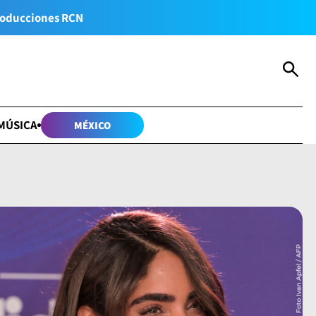
oducciones RCN
MÚSICA
MÉXICO