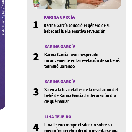
KARINA GARCÍA
1
Karina García conoció el género de su
bebé: así fue la emotiva revelación
KARINA GARCÍA
2
Karina García tuvo inesperado
inconveniente en la revelación de su bebé:
terminó llorando
KARINA GARCÍA
3
Salen a la luz detalles de la revelación del
bebé de Karina García: la decoración dio
de qué hablar
LINA TEJEIRO
4
Lina Tejeiro rompe el silencio sobre su
novio: "mi cerebro decidió inventarse una