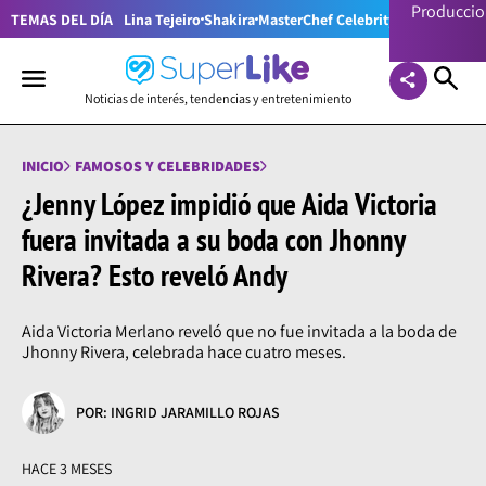
Producci
TEMAS DEL DÍA
Lina Tejeiro
Shakira
MasterChef Celebrity Colombia
Pr
Noticias de interés, tendencias y entretenimiento
INICIO
FAMOSOS Y CELEBRIDADES
¿Jenny López impidió que Aida Victoria
fuera invitada a su boda con Jhonny
Rivera? Esto reveló Andy
Aida Victoria Merlano reveló que no fue invitada a la boda de
Jhonny Rivera, celebrada hace cuatro meses.
POR: INGRID JARAMILLO ROJAS
HACE 3 MESES