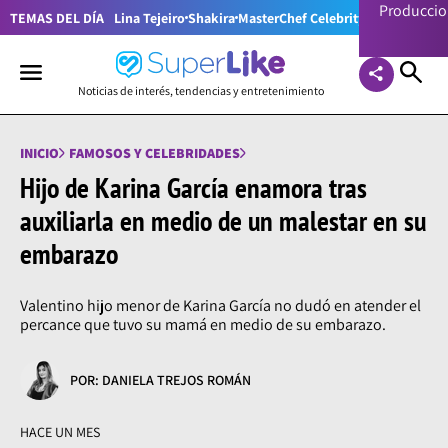
Producci
TEMAS DEL DÍA
Lina Tejeiro
Shakira
MasterChef Celebrity Colombia
Pr
Noticias de interés, tendencias y entretenimiento
INICIO
FAMOSOS Y CELEBRIDADES
Hijo de Karina García enamora tras
auxiliarla en medio de un malestar en su
embarazo
Valentino hijo menor de Karina García no dudó en atender el
percance que tuvo su mamá en medio de su embarazo.
POR: DANIELA TREJOS ROMÁN
HACE UN MES