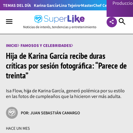
Producci
TEMAS DEL DÍA
Karina García
Lina Tejeiro
MasterChef Celebrity Colom
Noticias de interés, tendencias y entretenimiento
INICIO
FAMOSOS Y CELEBRIDADES
Hija de Karina García recibe duras
críticas por sesión fotográfica: “Parece de
treinta”
Isa Flow, hija de Karina García, generó polémica por su estilo
en las fotos de cumpleaños que la hicieron ver más adulta.
POR: JUAN SEBASTIÁN CAMARGO
HACE UN MES