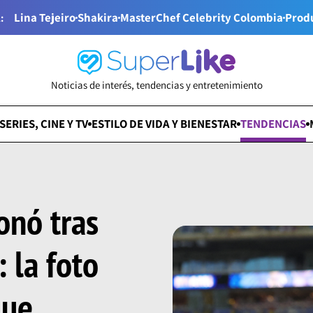
Lina Tejeiro
Shakira
MasterChef Celebrity Colombia
Prod
:
Noticias de interés, tendencias y entretenimiento
SERIES, CINE Y TV
ESTILO DE VIDA Y BIENESTAR
TENDENCIAS
onó tras
 la foto
que