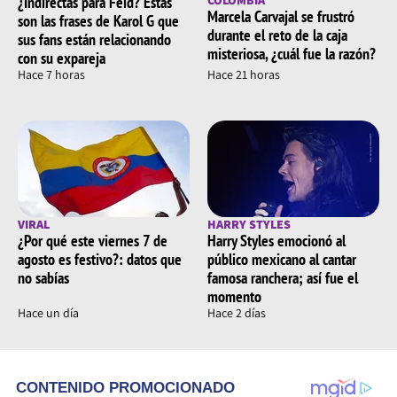
¿Indirectas para Feid? Estas
COLOMBIA
Marcela Carvajal se frustró
son las frases de Karol G que
durante el reto de la caja
sus fans están relacionando
misteriosa, ¿cuál fue la razón?
con su expareja
Hace 7 horas
Hace 21 horas
VIRAL
HARRY STYLES
¿Por qué este viernes 7 de
Harry Styles emocionó al
agosto es festivo?: datos que
público mexicano al cantar
no sabías
famosa ranchera; así fue el
momento
Hace un día
Hace 2 días