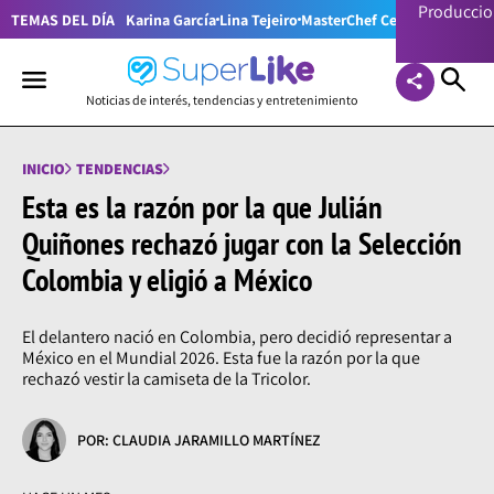
Producci
TEMAS DEL DÍA
Karina García
Lina Tejeiro
MasterChef Celebrity Colom
Noticias de interés, tendencias y entretenimiento
INICIO
TENDENCIAS
Esta es la razón por la que Julián
Quiñones rechazó jugar con la Selección
Colombia y eligió a México
El delantero nació en Colombia, pero decidió representar a
México en el Mundial 2026. Esta fue la razón por la que
rechazó vestir la camiseta de la Tricolor.
POR: CLAUDIA JARAMILLO MARTÍNEZ