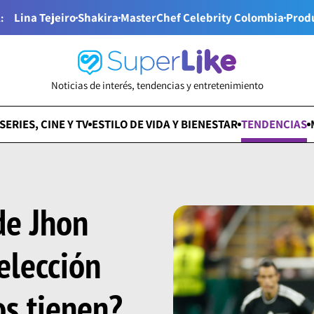
Lina Tejeiro
Shakira
MasterChef Celebrity Colombia
Prod
:
Noticias de interés, tendencias y entretenimiento
SERIES, CINE Y TV
ESTILO DE VIDA Y BIENESTAR
TENDENCIAS
 de Jhon
Selección
os tienen?