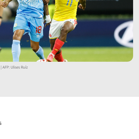
| AFP: Ulises Ruíz
s