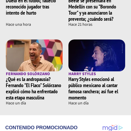
Duelo en el fútbol; falleció
Beéle se presentará en
reconocido jugador tras
Medellín con su "Borondo
intento de hurto
Tour" y ya anunciaron la
preventa; ¿cuándo será?
Hace una hora
Hace 21 horas
FERNANDO SOLÓRZANO
HARRY STYLES
¿Qué es la andropausia?
Harry Styles emocionó al
Fernando "El Flaco" Solórzano
público mexicano al cantar
explicó cómo ha enfrentado
famosa ranchera; así fue el
esta etapa masculina
momento
Hace un día
Hace un día