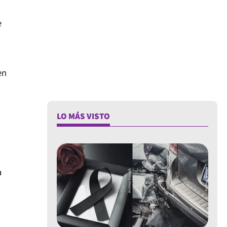
e
en
LO MÁS VISTO
a