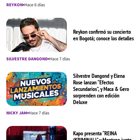
REYKON
Hace 6 días
Reykon confirmó su concierto
en Bogotá; conoce los detalles
SILVESTRE DANGOND
Hace 7 días
Silvestre Dangond y Elena
Rose lanzan “Efectos
Secundarios”, y Maca & Gero
sorprenden con edición
Deluxe
NICKY JAM
Hace 7 días
Kapo presenta “REINA
(KRIMINAL)” y Montano junto