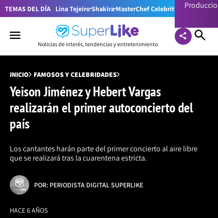
Producci
TEMAS DEL DÍA
Lina Tejeiro
Shakira
MasterChef Celebrity Colombia
Pr
Noticias de interés, tendencias y entretenimiento
INICIO
FAMOSOS Y CELEBRIDADES
Yeison Jiménez y Hebert Vargas
realizarán el primer autoconcierto del
país
Los cantantes harán parte del primer concierto al aire libre
que se realizará tras la cuarentena estricta.
POR: PERIODISTA DIGITAL SUPERLIKE
HACE 6 AÑOS