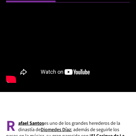
R
afael Santos
es uno de los grandes herederos de la
dinastía de
Diomedes Díaz
; además de seguirle los
pasos en la música, su gran parecido con
‘El Cacique de La