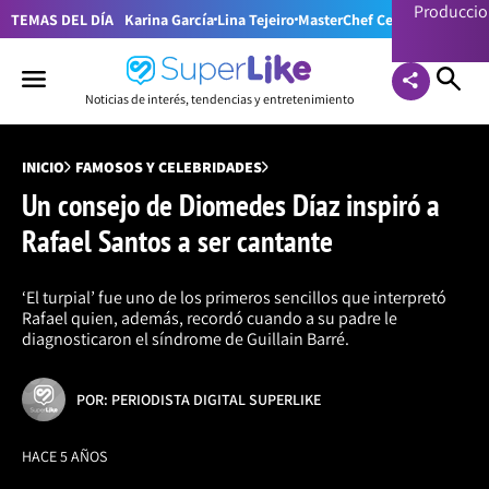
Producci
TEMAS DEL DÍA
Karina García
Lina Tejeiro
MasterChef Celebrity Colom
Noticias de interés, tendencias y entretenimiento
INICIO
FAMOSOS Y CELEBRIDADES
Un consejo de Diomedes Díaz inspiró a
Rafael Santos a ser cantante
‘El turpial’ fue uno de los primeros sencillos que interpretó
Rafael quien, además, recordó cuando a su padre le
diagnosticaron el síndrome de Guillain Barré.
POR: PERIODISTA DIGITAL SUPERLIKE
HACE 5 AÑOS