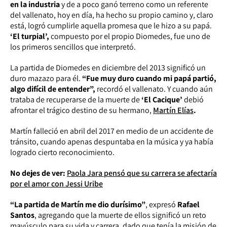
en la industria
y de a poco ganó terreno como un referente
del vallenato, hoy en día, ha hecho su propio camino y, claro
está, logró cumplirle aquella promesa que le hizo a su papá.
‘El turpial’,
compuesto por el propio Diomedes, fue uno de
los primeros sencillos que interpretó.
La partida de Diomedes en diciembre del 2013 significó un
duro mazazo para él.
“Fue muy duro cuando mi papá partió,
algo difícil de entender”,
recordó el vallenato. Y cuando aún
trataba de recuperarse de la muerte de
‘El Cacique’
debió
afrontar el trágico destino de su hermano,
Martín Elías
.
Martín falleció en abril del 2017 en medio de un accidente de
tránsito, cuando apenas despuntaba en la música y ya había
logrado cierto reconocimiento.
No dejes de ver:
Paola Jara pensó que su carrera se afectaría
por el amor con Jessi Uribe
“La partida de Martín me dio durísimo”
, expresó
Rafael
Santos
, agregando que la muerte de ellos significó un reto
mayúsculo para su vida y carrera, dado que tenía la misión de