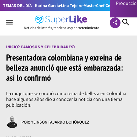
Producci
TEMAS DEL DÍA
Karina García
Lina Tejeiro
MasterChef Celebrity Colom
Noticias de interés, tendencias y entretenimiento
INICIO
FAMOSOS Y CELEBRIDADES
Presentadora colombiana y exreina de
belleza anunció que está embarazada:
así lo confirmó
La mujer que se coronó como reina de belleza en Colombia
hace algunos años dio a conocer la noticia con una tierna
publicación.
POR: YEINSON FAJARDO BOHÓRQUEZ